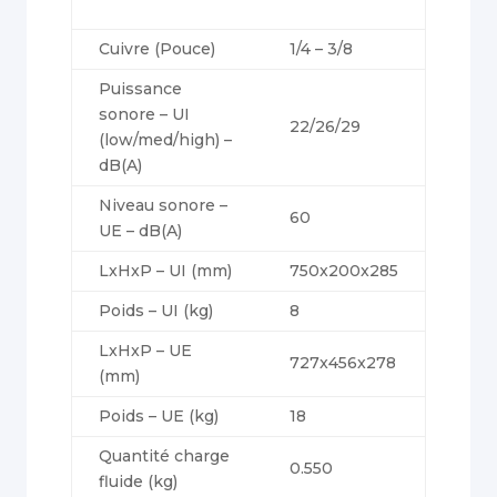
Cuivre (Pouce)
1/4 – 3/8
Puissance
sonore – UI
22/26/29
(low/med/high) –
dB(A)
Niveau sonore –
60
UE – dB(A)
LxHxP – UI (mm)
750x200x285
Poids – UI (kg)
8
LxHxP – UE
727x456x278
(mm)
Poids – UE (kg)
18
Quantité charge
0.550
fluide (kg)