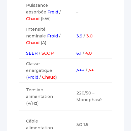
Puissance
absorbée
Froid
/
–
Chaud
(kW)
Intensité
nominale
Froid
/
3.9
/
3.0
Chaud
(A)
SEER
/
SCOP
6.1
/
4.0
Classe
énergétique
A++
/
A+
(
Froid
/
Chaud
)
Tension
220/50 –
alimentation
Monophasé
(V/Hz)
Câble
3G 1.5
alimentation